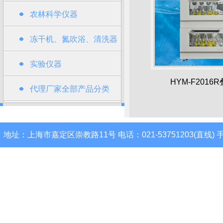
农林科学仪器
冻干机、氮吹浴、清洗器
类
实验仪器
HYM-F2016
代理厂家全部产品分类
地址：上海市嘉定区崇教路11号 电话：021-53751203(直线) 手