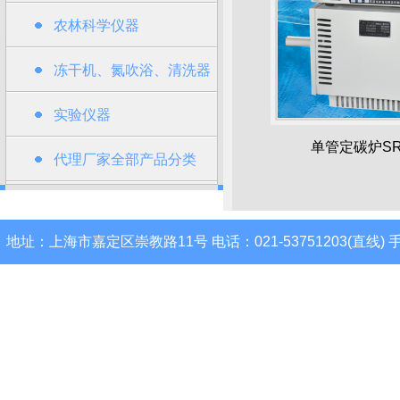
农林科学仪器
冻干机、氮吹浴、清洗器
类
实验仪器
单管定碳炉SRJ
代理厂家全部产品分类
地址：上海市嘉定区崇教路11号 电话：021-53751203(直线) 手