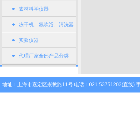
农林科学仪器
冻干机、氮吹浴、清洗器
类
实验仪器
代理厂家全部产品分类
地址：上海市嘉定区崇教路11号 电话：021-53751203(直线) 手