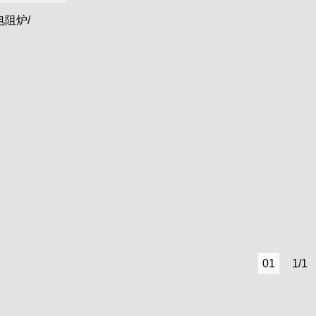
电阻炉/
01
1/1