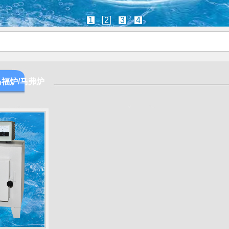
1
2
3
4
马福炉/马弗炉