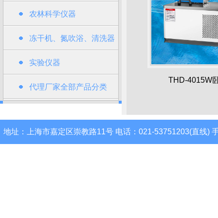
农林科学仪器
冻干机、氮吹浴、清洗器
类
实验仪器
THD-4015
代理厂家全部产品分类
地址：上海市嘉定区崇教路11号 电话：021-53751203(直线) 手