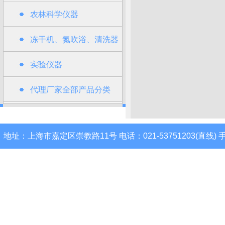
农林科学仪器
冻干机、氮吹浴、清洗器
类
实验仪器
代理厂家全部产品分类
地址：上海市嘉定区崇教路11号 电话：021-53751203(直线) 手