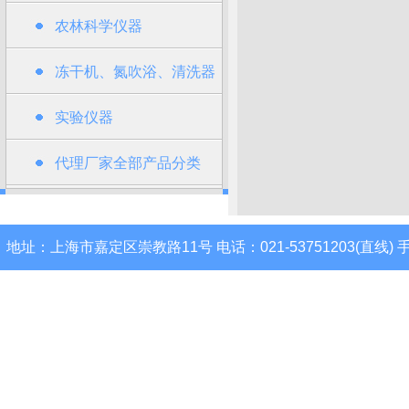
农林科学仪器
冻干机、氮吹浴、清洗器
类
实验仪器
代理厂家全部产品分类
地址：上海市嘉定区崇教路11号 电话：021-53751203(直线) 手